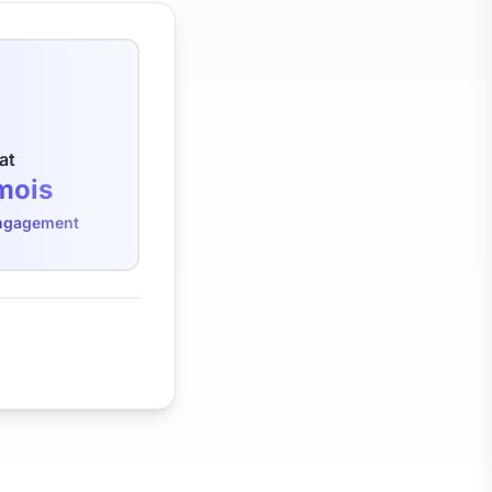
at
mois
engagement