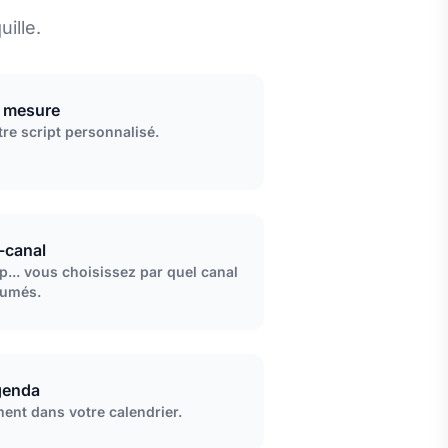
ille.
r mesure
re script personnalisé.
-canal
... vous choisissez par quel canal
sumés.
genda
ent dans votre calendrier.