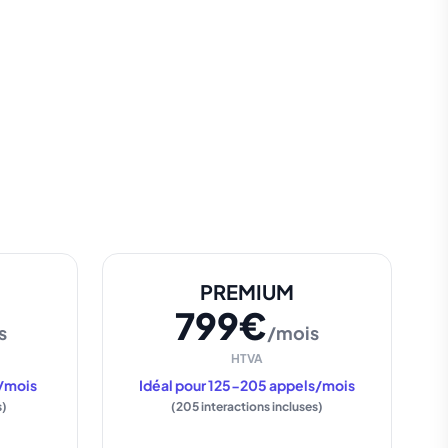
PREMIUM
799€
s
/mois
HTVA
s/mois
Idéal pour 125-205 appels/mois
s)
(205 interactions incluses)