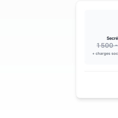
Secré
1 500 
+ charges soci