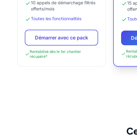
10 appels de démarchage filtrés
15 a
offerts/mois
offe
Toutes les fonctionnalités
Toute
Démarrer avec ce pack
Dé
Rentab
Rentabilisé dès le 1er chantier
récup
récupéré*
Ce