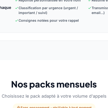
Réponse personnalisée en votre nom
Résumé éc
chaque
Classification par urgence (urgent /
Transmiss
important / suivi)
email...)
Consignes notées pour votre rappel
Nos packs mensuels
Choisissez le pack adapté à votre volume d'appels
Sans engagement - résiliable à tout moment