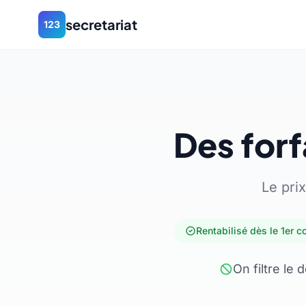
secretariat
123
Des forf
Le prix
Rentabilisé dès le 1er c
On filtre l