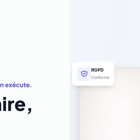
RGPD
Conforme
n exécute.
ire,