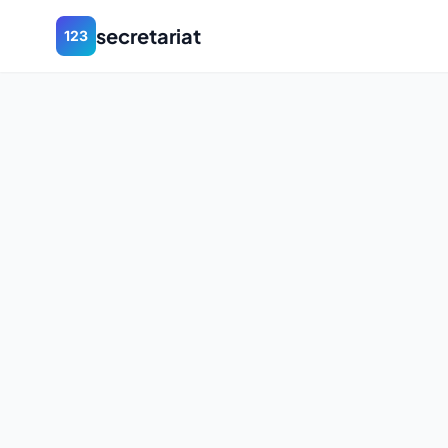
secretariat
123