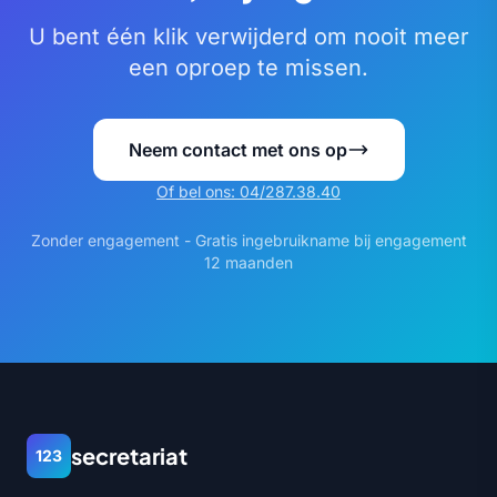
mobiele applicatie tot uw beschikking:
berichten, instructies, bijgevoegde bestanden,
U bent één klik verwijderd om nooit meer
activiteitsopvolging: alles op dezelfde plaats.
een oproep te missen.
Neem contact met ons op
Of bel ons: 04/287.38.40
Zonder engagement - Gratis ingebruikname bij engagement
12 maanden
secretariat
123