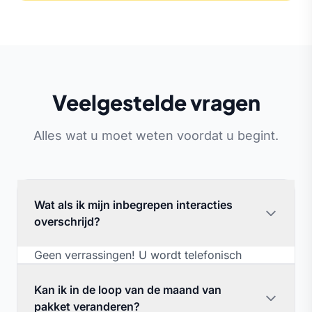
Veelgestelde vragen
Alles wat u moet weten voordat u begint.
Wat als ik mijn inbegrepen interacties
overschrijd?
Geen verrassingen! U wordt telefonisch
verwittigd (op uw dringend kanaal) wanneer u
uw limiet nadert. Op dat moment heeft u de
Kan ik in de loop van de maand van
keuze: doorgaan (de extra interacties worden
pakket veranderen?